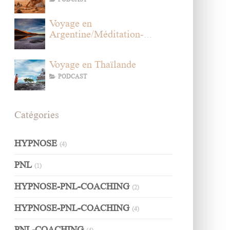
Voyage en
Argentine/Méditation-
Hypnose sur l'amour des soi
Voyage en Thaïlande
PODCAST
Catégories
HYPNOSE
(4)
PNL
(1)
HYPNOSE-PNL-COACHING
(2)
HYPNOSE-PNL-COACHING
(4)
PNL-COACHING