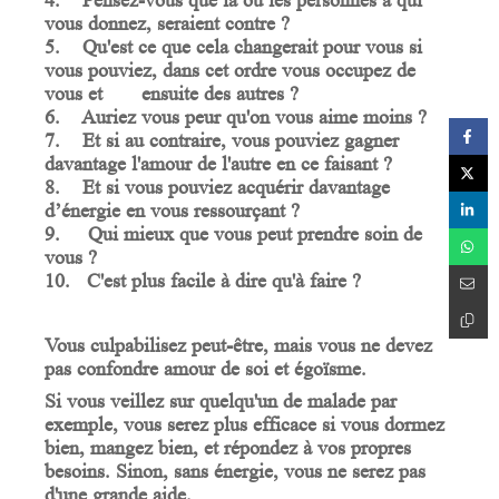
4. Pensez-vous que la ou les personnes à qui
vous donnez, seraient contre ?
5. Qu'est ce que cela changerait pour vous si
vous pouviez, dans cet ordre vous occupez de
vous et ensuite des autres ?
6. Auriez vous peur qu'on vous aime moins ?
7. Et si au contraire, vous pouviez gagner
davantage l'amour de l'autre en ce faisant ?
8. Et si vous pouviez acquérir davantage
d’énergie en vous ressourçant ?
9. Qui mieux que vous peut prendre soin de
vous ?
10. C'est plus facile à dire qu'à faire ?
Vous
culpabilisez
peut-être, mais vous ne devez
pas
confondre
amour
de
soi
et
égoïsme
.
Si vous veillez sur quelqu'un de malade par
exemple, vous serez plus efficace si vous dormez
bien, mangez bien, et répondez à vos propres
besoins. Sinon, sans énergie, vous ne serez pas
d'une grande aide.