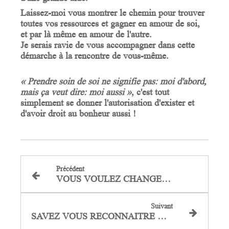
Laissez-moi vous montrer le chemin pour trouver
toutes vos
ressources
et gagner en
amour
de
soi
,
et par là même en
amour
de
l'autre
.
Je serais ravie de vous accompagner dans cette
démarche à la rencontre de vous-même.
« Prendre soin de soi ne signifie pas:
moi
d'abord
,
mais ça veut dire:
moi
aussi
»
, c'est tout
simplement se donner
l'autorisation
d'exister
et
d'avoir
droit
au
bonheur
aussi
!
Précédent
VOUS VOULEZ CHANGER DE VIE ET VOUS NE SAVEZ PAS COMMENT FAIRE ?
Suivant
SAVEZ VOUS RECONNAITRE VOTRE INTUITION ?