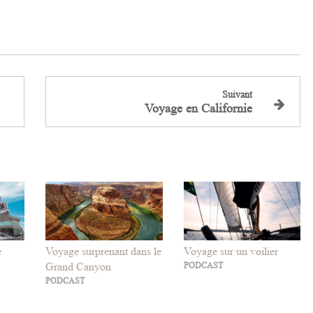
Suivant
Voyage en Californie
e
Voyage surprenant dans le
Voyage sur un voilier
Grand Canyon
PODCAST
PODCAST