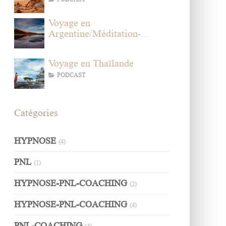
Voyage en
Argentine/Méditation-
Hypnose sur l'amour des soi
Voyage en Thaïlande
PODCAST
Catégories
HYPNOSE
(4)
PNL
(1)
HYPNOSE-PNL-COACHING
(2)
HYPNOSE-PNL-COACHING
(4)
PNL-COACHING